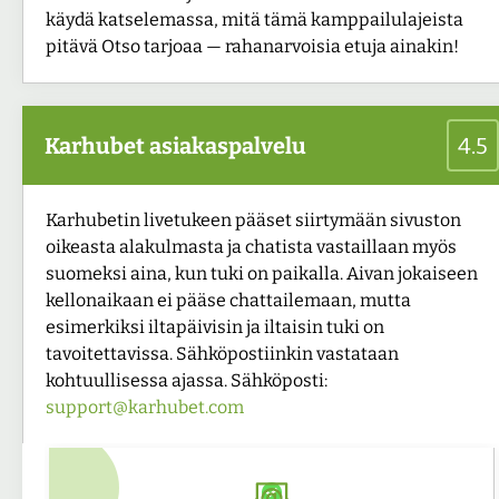
käydä katselemassa, mitä tämä kamppailulajeista
pitävä Otso tarjoaa — rahanarvoisia etuja ainakin!
Karhubet asiakaspalvelu
4.5
Karhubetin livetukeen pääset siirtymään sivuston
oikeasta alakulmasta ja chatista vastaillaan myös
suomeksi aina, kun tuki on paikalla. Aivan jokaiseen
kellonaikaan ei pääse chattailemaan, mutta
esimerkiksi iltapäivisin ja iltaisin tuki on
tavoitettavissa. Sähköpostiinkin vastataan
kohtuullisessa ajassa. Sähköposti:
support@karhubet.com