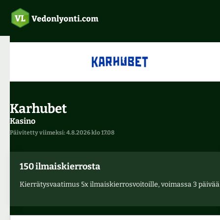
Uudet vedonlyöntisivustot 2026
Karhubet
Ilmaisvedot
Vedonlyönti ilman rekisteröitymistä
Kasino
Päivitetty viimeksi: 4.8.2026 klo 17.08
Suomalaiset kasinot
Tarjoukset
Top 5 vedonlyöntisivut
Pitkävetovihjeet
Verovapaat kasinot
150 ilmaiskierrosta
Kierrätysvaatimus 5x ilmaiskierrosvoitoille, voimassa 3 päivää
Aloittelijoiden opas
Pelivihjeet
Pikakasinot
Rallin vedonlyönti
Maksutavat
Ravivihjeet
Kasinobonukset