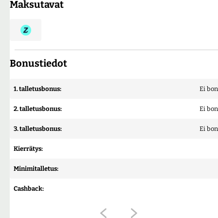
Maksutavat
Bonustiedot
1. talletusbonus:
Ei bo
2. talletusbonus:
Ei bo
3. talletusbonus:
Ei bo
Kierrätys:
Minimitalletus:
Cashback: