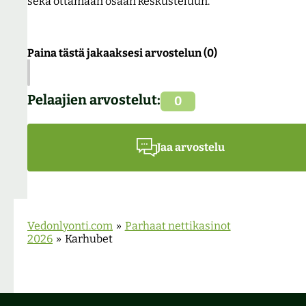
sekä ottamaan osaan keskusteluun.
Paina tästä jakaaksesi arvostelun (0)
Pelaajien arvostelut:
0
Jaa arvostelu
Vedonlyonti.com
»
Parhaat nettikasinot
2026
»
Karhubet