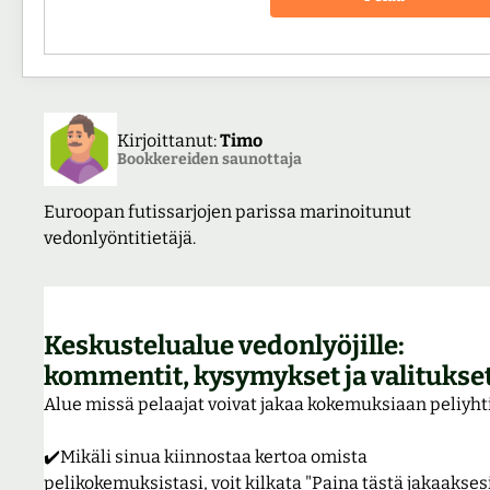
Kirjoittanut:
Timo
Bookkereiden saunottaja
Euroopan futissarjojen parissa marinoitunut
vedonlyöntitietäjä.
Keskustelualue vedonlyöjille:
kommentit, kysymykset ja valitukse
Alue missä pelaajat voivat jakaa kokemuksiaan peliyht
✔️Mikäli sinua kiinnostaa kertoa omista
pelikokemuksistasi, voit kilkata "Paina tästä jakaakses