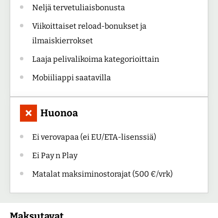
Neljä tervetuliaisbonusta
Viikoittaiset reload-bonukset ja
ilmaiskierrokset
Laaja pelivalikoima kategorioittain
Mobiiliappi saatavilla
Huonoa
Ei verovapaa (ei EU/ETA-lisenssiä)
Ei Pay n Play
Matalat maksiminostorajat (500 €/vrk)
Maksutavat