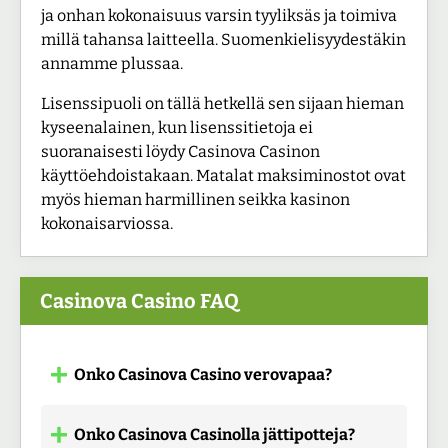
ja onhan kokonaisuus varsin tyyliksäs ja toimiva
millä tahansa laitteella. Suomenkielisyydestäkin
annamme plussaa.
Lisenssipuoli on tällä hetkellä sen sijaan hieman
kyseenalainen, kun lisenssitietoja ei
suoranaisesti löydy Casinova Casinon
käyttöehdoistakaan. Matalat maksiminostot ovat
myös hieman harmillinen seikka kasinon
kokonaisarviossa.
Casinova Casino FAQ
Onko Casinova Casino verovapaa?
Kasinolla ei ole EU- tai ETA-alueelta
peräisin olevaa toimilupaa eli kyseessä ei
Onko Casinova Casinolla jättipotteja?
ole verovapaa pelisivusto.