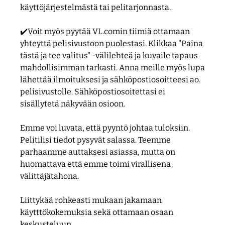
käyttöjärjestelmästä tai pelitarjonnasta.
✔️Voit myös pyytää VL.comin tiimiä ottamaan
yhteyttä pelisivustoon puolestasi. Klikkaa "Paina
tästä ja tee valitus" -välilehteä ja kuvaile tapaus
mahdollisimman tarkasti. Anna meille myös lupa
lähettää ilmoituksesi ja sähköpostiosoitteesi ao.
pelisivustolle. Sähköpostiosoitettasi ei
sisällytetä näkyvään osioon.
Emme voi luvata, että pyyntö johtaa tuloksiin.
Pelitilisi tiedot pysyvät salassa. Teemme
parhaamme auttaksesi asiassa, mutta on
huomattava että emme toimi virallisena
välittäjätahona.
Liittykää rohkeasti mukaan jakamaan
käytttökokemuksia sekä ottamaan osaan
keskusteluun.