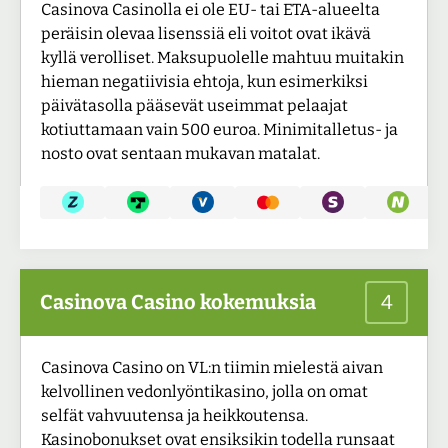
Casinova Casinolla ei ole EU- tai ETA-alueelta
peräisin olevaa lisenssiä eli voitot ovat ikävä
kyllä verolliset. Maksupuolelle mahtuu muitakin
hieman negatiivisia ehtoja, kun esimerkiksi
päivätasolla pääsevät useimmat pelaajat
kotiuttamaan vain 500 euroa. Minimitalletus- ja
nosto ovat sentaan mukavan matalat.
Casinova Casino kokemuksia
4
Casinova Casino on VL:n tiimin mielestä aivan
kelvollinen vedonlyöntikasino, jolla on omat
selfät vahvuutensa ja heikkoutensa.
Kasinobonukset ovat ensiksikin todella runsaat