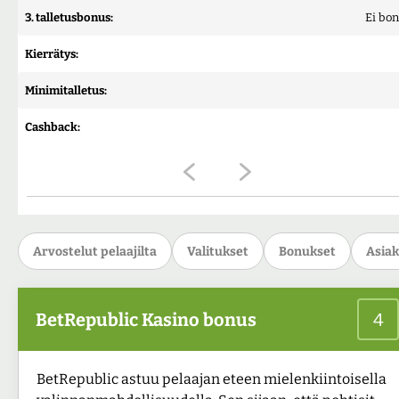
3. talletusbonus:
Ei bo
Kierrätys:
Minimitalletus:
Cashback:
Arvostelut pelaajilta
Valitukset
Bonukset
Asiak
BetRepublic Kasino bonus
4
BetRepublic astuu pelaajan eteen mielenkiintoisella