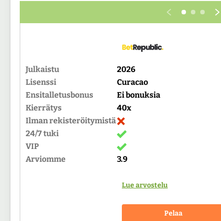
Julkaistu
2026
Lisenssi
Curacao
Ensi­talletus­bonus
Ei bonuksia
Kierrätys
40x
Ilman rekisteröitymistä
24/7 tuki
VIP
Arviomme
3.9
Lue arvostelu
Pelaa