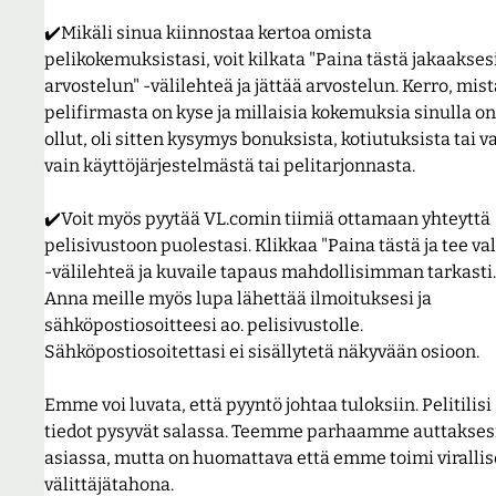
✔️Mikäli sinua kiinnostaa kertoa omista
pelikokemuksistasi, voit kilkata "Paina tästä jakaakses
arvostelun" -välilehteä ja jättää arvostelun. Kerro, mist
pelifirmasta on kyse ja millaisia kokemuksia sinulla on
ollut, oli sitten kysymys bonuksista, kotiutuksista tai v
vain käyttöjärjestelmästä tai pelitarjonnasta.
✔️Voit myös pyytää VL.comin tiimiä ottamaan yhteyttä
pelisivustoon puolestasi. Klikkaa "Paina tästä ja tee val
-välilehteä ja kuvaile tapaus mahdollisimman tarkasti.
Anna meille myös lupa lähettää ilmoituksesi ja
sähköpostiosoitteesi ao. pelisivustolle.
Sähköpostiosoitettasi ei sisällytetä näkyvään osioon.
Emme voi luvata, että pyyntö johtaa tuloksiin. Pelitilisi
tiedot pysyvät salassa. Teemme parhaamme auttakses
asiassa, mutta on huomattava että emme toimi viralli
välittäjätahona.