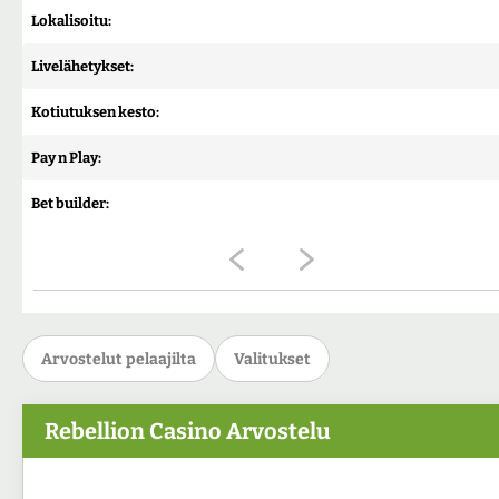
Lokalisoitu:
Livelähetykset:
Kotiutuksen kesto:
Pay n Play:
Bet builder:
Arvostelut pelaajilta
Valitukset
Rebellion Casino Arvostelu