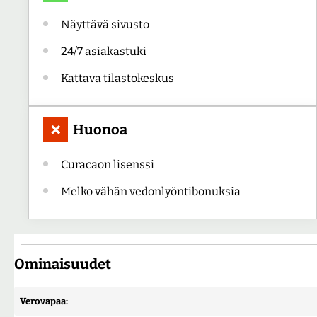
Näyttävä sivusto
24/7 asiakastuki
Kattava tilastokeskus
Huonoa
Curacaon lisenssi
Melko vähän vedonlyöntibonuksia
Ominaisuudet
Verovapaa: