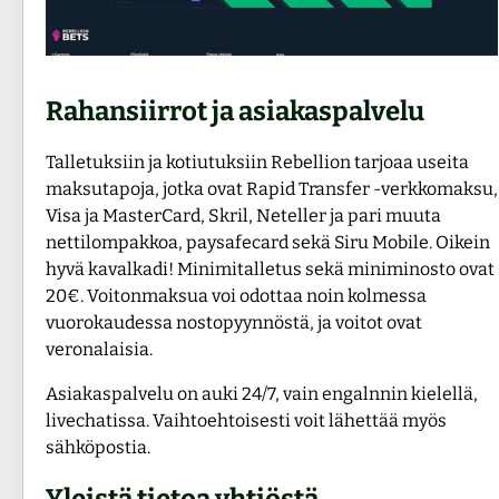
Rahansiirrot ja asiakaspalvelu
Talletuksiin ja kotiutuksiin Rebellion tarjoaa useita
maksutapoja, jotka ovat Rapid Transfer -verkkomaksu,
Visa ja MasterCard, Skril, Neteller ja pari muuta
nettilompakkoa, paysafecard sekä Siru Mobile. Oikein
hyvä kavalkadi! Minimitalletus sekä miniminosto ovat
20€. Voitonmaksua voi odottaa noin kolmessa
vuorokaudessa nostopyynnöstä, ja voitot ovat
veronalaisia.
Asiakaspalvelu on auki 24/7, vain engalnnin kielellä,
livechatissa. Vaihtoehtoisesti voit lähettää myös
sähköpostia.
Yleistä tietoa yhtiöstä