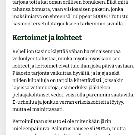
tarjoaa totta kai oman erillisen bonuksen. Eikä mitä
tahansa bonusta, vaan viisiosaisen paketin, jonka
maksimiarvo on yhteensä hulppeat 5000€! Tutustu
kasinon tervetulotarjoukseen tarkemmin sivuilla.
Kertoimet ja kohteet
Rebellion Casino käyttää vähän harvinaisempaa
vedonlyöntialustaa, minkä myötä myöskään sen
kohteet ja kertoimet eivät tule ihan joka päivä vastaan.
Pääosin tarjonta vaikuttaa hyvältä, ja lajeja sekä
niiden kilpailuja on tarjolla kiitettävästi. Joissakin
lajeissa vetomuotoja, esimerkiksi jääkiekon
pelaajakohtaiset vedot, voisi olla paremmin saatavilla.
E-urheilua ja jonkun verran erikoiskohteita löytyy,
mutta ei mainittavasti.
Kertoimiltaan sivusto ei ole mitenkään järin
mieleenpainuva. Palautus nousee yli 90%:n, mutta