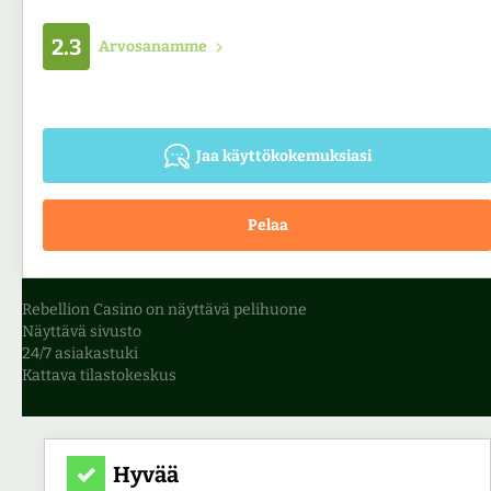
2.3
Arvosanamme
F1 vedonlyönti
Lisenssit
Uudet kasinot 2026
Yleisurheilun EM-kisat 2026
Työkalut
Jaa käyttökokemuksiasi
Konferenssiliiga 2026-27
Pelaa
Rebellion Casino on näyttävä pelihuone
Näyttävä sivusto
24/7 asiakastuki
Kattava tilastokeskus
Hyvää