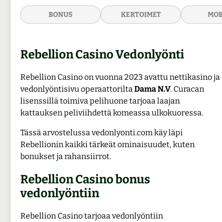
BONUS
KERTOIMET
MOB
Rebellion Casino Vedonlyönti
Rebellion Casino on vuonna 2023 avattu nettikasino ja
vedonlyöntisivu operaattorilta
Dama N.V
. Curacan
lisenssillä toimiva pelihuone tarjoaa laajan
kattauksen peliviihdettä komeassa ulkokuoressa.
Tässä arvostelussa vedonlyonti.com käy läpi
Rebellionin kaikki tärkeät ominaisuudet, kuten
bonukset ja rahansiirrot.
Rebellion Casino bonus
vedonlyöntiin
Rebellion Casino tarjoaa vedonlyöntiin