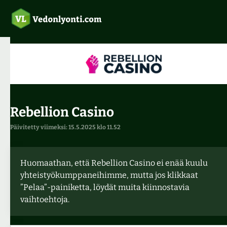
Uudet vedonlyöntisivustot 2026
Rebellion Casino
Ilmaisvedot
Vedonlyönti ilman rekisteröitymistä
Päivitetty viimeksi: 15.5.2025 klo 11.52
Suomalaiset kasinot
Tarjoukset
Top 5 vedonlyöntisivut
Huomaathan, että Rebellion Casino ei enää kuulu
Pitkävetovihjeet
Verovapaat kasinot
yhteistyökumppaneihimme, mutta jos klikkaat
”Pelaa”-painiketta, löydät muita kiinnostavia
Aloittelijoiden opas
Pelivihjeet
Pikakasinot
vaihtoehtoja.
Rallin vedonlyönti
Maksutavat
Ravivihjeet
Kasinobonukset