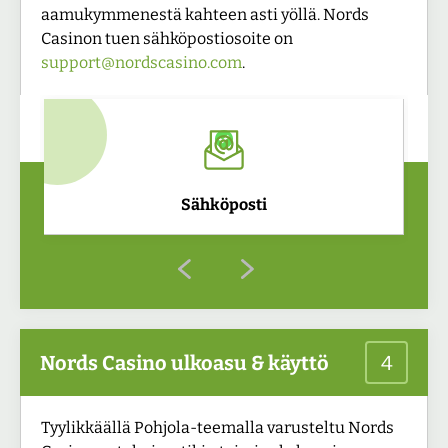
aamukymmenestä kahteen asti yöllä. Nords
Casinon tuen sähköpostiosoite on
support@nordscasino.com
.
Sähköposti
Nords Casino ulkoasu & käyttö
4
Tyylikkäällä Pohjola-teemalla varusteltu Nords