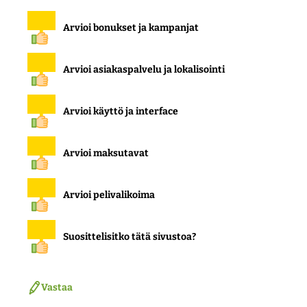
Arvioi bonukset ja kampanjat
4
Arvioi asiakaspalvelu ja lokalisointi
4
Arvioi käyttö ja interface
4
Arvioi maksutavat
4
Arvioi pelivalikoima
4
Suosittelisitko tätä sivustoa?
4
Vastaa