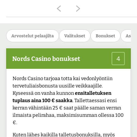
Arvostelut pelaajilta
Valitukset
Bonukset
Asiak
Nords Casino bonukset
4
Nords Casino tarjoaa totta kai vedonlyöntiin
tervetuliaisbonusta uusille veikkaajille.
Kyseessä on vanha kunnon
ensitalletuksen
tuplaus aina 100 € saakka
. Tallettaessasi ensi
kerran vähintään 25 € saat päälle saman verran
ilmaista pelirahaa, maksimisumman ollessa 100
€.
Kuten lähes kaikilla talletusbonuksilla, myös