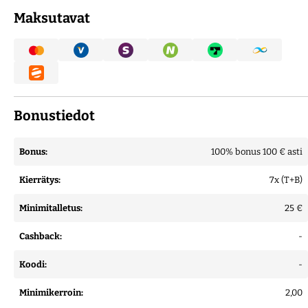
Maksutavat
Bonustiedot
Bonus:
100% bonus 100 € asti
Kierrätys:
7x (T+B)
Minimitalletus:
25 €
Cashback:
-
Koodi:
-
Minimikerroin:
2,00