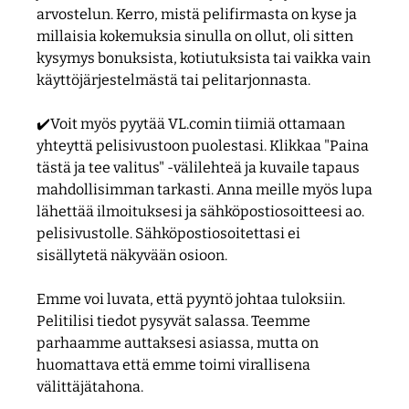
arvostelun. Kerro, mistä pelifirmasta on kyse ja
millaisia kokemuksia sinulla on ollut, oli sitten
kysymys bonuksista, kotiutuksista tai vaikka vain
käyttöjärjestelmästä tai pelitarjonnasta.
✔️Voit myös pyytää VL.comin tiimiä ottamaan
yhteyttä pelisivustoon puolestasi. Klikkaa "Paina
tästä ja tee valitus" -välilehteä ja kuvaile tapaus
mahdollisimman tarkasti. Anna meille myös lupa
lähettää ilmoituksesi ja sähköpostiosoitteesi ao.
pelisivustolle. Sähköpostiosoitettasi ei
sisällytetä näkyvään osioon.
Emme voi luvata, että pyyntö johtaa tuloksiin.
Pelitilisi tiedot pysyvät salassa. Teemme
parhaamme auttaksesi asiassa, mutta on
huomattava että emme toimi virallisena
välittäjätahona.