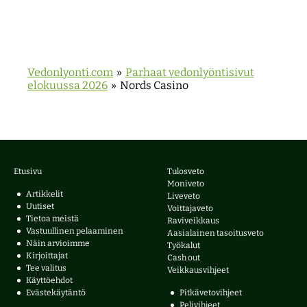
Vedonlyonti.com
»
Parhaat vedonlyöntisivut
elokuussa 2026
»
Nords Casino
Etusivu
Tulosveto
Moniveto
Artikkelit
Liveveto
Uutiset
Voittajaveto
Tietoa meistä
Raviveikkaus
Vastuullinen pelaaminen
Aasialainen tasoitusveto
Näin arvioimme
Työkalut
Kirjoittajat
Cash out
Tee valitus
Veikkausvihjeet
Käyttöehdot
Evästekäytäntö
Pitkävetovihjeet
Pelivihjeet