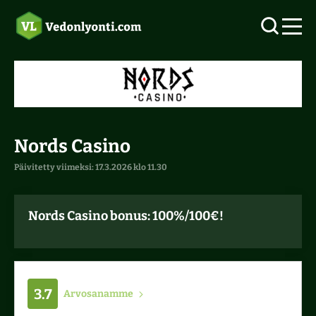
Uudet vedonlyöntisivustot 2026
Nords Casino
Ilmaisvedot
Vedonlyönti ilman rekisteröitymistä
Päivitetty viimeksi: 17.3.2026 klo 11.30
Suomalaiset kasinot
Tarjoukset
Top 5 vedonlyöntisivut
Nords Casino bonus: 100%/100€!
Pitkävetovihjeet
Verovapaat kasinot
Aloittelijoiden opas
Pelivihjeet
Pikakasinot
3.7
Arvosanamme
Rallin vedonlyönti
Maksutavat
Ravivihjeet
Kasinobonukset