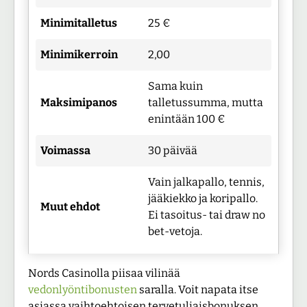
Minimitalletus
25 €
Minimikerroin
2,00
Sama kuin
Maksimipanos
talletussumma, mutta
enintään 100 €
Voimassa
30 päivää
Vain jalkapallo, tennis,
jääkiekko ja koripallo.
Muut ehdot
Ei tasoitus- tai draw no
bet-vetoja.
Nords Casinolla piisaa vilinää
vedonlyöntibonusten
saralla. Voit napata itse
asiassa vaihtoehtoisen tervetuliaisbonuksen,