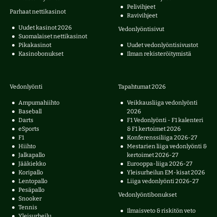
Pelivihjeet
Parhaat nettikasinot
Ravivihjeet
Uudet kasinot 2026
Vedonlyöntisivut
Suomalaiset nettikasinot
Pikakasinot
Uudet vedonlyöntisivustot
Kasinobonukset
Ilman rekisteröitymistä
Vedonlyönti
Tapahtumat 2026
Ampumahiihto
Veikkausliiga vedonlyönti
Baseball
2026
Darts
F1 Vedonlyönti - F1 kalenteri
eSports
& F1 kertoimet 2026
F1
Konferenssiliiga 2026-27
Hiihto
Mestarien liiga vedonlyönti &
Jalkapallo
kertoimet 2026-27
Jääkiekko
Eurooppa-liiga 2026-27
Koripallo
Yleisurheilun EM-kisat 2026
Lentopallo
Liiga vedonlyönti 2026-27
Pesäpallo
Vedonlyöntibonukset
Snooker
Tennis
Ilmaisveto & riskitön veto
Yleisurheilu