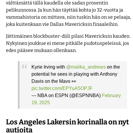
välttämättä tällä kaudella ole sadan prosentin
pelikunnossa. Ja kun hän täyttää kohta jo 32-vuotta ja
vammahistoria on mittava, niin tuskin hän on se pelaaja,
joka kuitenkaan vie Dallas Mavericksin finaaleihin.
Jättimäinen blockbuster-diili pilasi Mavericksin kauden.
Nykyinen joukkue ei mene pitkälle pudotuspeleissä, jos
edes pääsee mukaan ollenkaan.
Kyrie Irving with
@malika_andrews
on the
potential he sees in playing with Anthony
Davis on the Mavs 👀
pic.twitter.com/EPYuA5OPJF
— NBA on ESPN (@ESPNNBA)
February
19, 2025
Los Angeles Lakersin korinalla on nyt
autioita