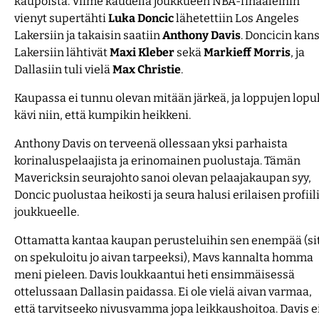
kaupoista. Viime kaudella joukkueen NBA-finaaleihin
vienyt supertähti
Luka
Doncic
lähetettiin Los Angeles
Lakersiin ja takaisin saatiin
Anthony
Davis
. Doncicin kan
Lakersiin lähtivät
Maxi
Kleber
sekä
Markieff
Morris
, ja
Dallasiin tuli vielä
Max
Christie
.
Kaupassa ei tunnu olevan mitään järkeä, ja loppujen lopu
kävi niin, että kumpikin heikkeni.
Anthony Davis on terveenä ollessaan yksi parhaista
korinaluspelaajista ja erinomainen puolustaja. Tämän
Mavericksin seurajohto sanoi olevan pelaajakaupan syy,
Doncic puolustaa heikosti ja seura halusi erilaisen profiil
joukkueelle.
Ottamatta kantaa kaupan perusteluihin sen enempää (si
on spekuloitu jo aivan tarpeeksi), Mavs kannalta homma
meni pieleen. Davis loukkaantui heti ensimmäisessä
ottelussaan Dallasin paidassa. Ei ole vielä aivan varmaa,
että tarvitseeko nivusvamma jopa leikkaushoitoa. Davis e