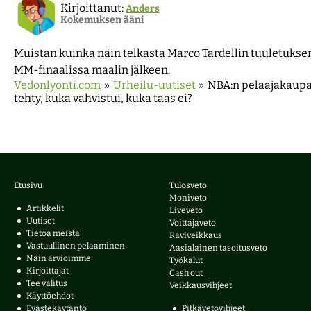
Kirjoittanut:
Anders
Kokemuksen ääni
Muistan kuinka näin telkasta Marco Tardellin tuuletukse
MM-finaalissa maalin jälkeen.
Vedonlyonti.com
»
Urheilu-uutiset
»
NBA:n pelaajakaupa
tehty, kuka vahvistui, kuka taas ei?
Etusivu
Tulosveto
Moniveto
Artikkelit
Liveveto
Uutiset
Voittajaveto
Tietoa meistä
Raviveikkaus
Vastuullinen pelaaminen
Aasialainen tasoitusveto
Näin arvioimme
Työkalut
Kirjoittajat
Cash out
Tee valitus
Veikkausvihjeet
Käyttöehdot
Evästekäytäntö
Pitkävetovihjeet