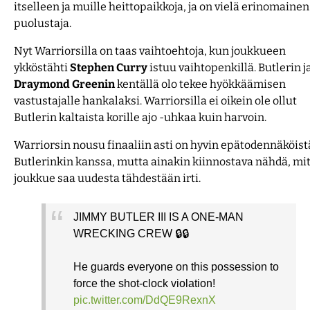
itselleen ja muille heittopaikkoja, ja on vielä erinomainen
puolustaja.
Nyt Warriorsilla on taas vaihtoehtoja, kun joukkueen
ykköstähti
Stephen
Curry
istuu vaihtopenkillä. Butlerin j
Draymond
Greenin
kentällä olo tekee hyökkäämisen
vastustajalle hankalaksi. Warriorsilla ei oikein ole ollut
Butlerin kaltaista korille ajo -uhkaa kuin harvoin.
Warriorsin nousu finaaliin asti on hyvin epätodennäköist
Butlerinkin kanssa, mutta ainakin kiinnostava nähdä, mi
joukkue saa uudesta tähdestään irti.
JIMMY BUTLER III IS A ONE-MAN
WRECKING CREW 🔒🔒
He guards everyone on this possession to
force the shot-clock violation!
pic.twitter.com/DdQE9RexnX