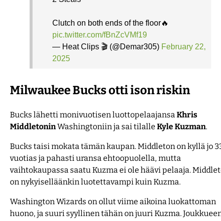
Clutch on both ends of the floor🔥
pic.twitter.com/fBnZcVMf19
— Heat Clips 🎬 (@Demar305)
February 22,
2025
Milwaukee Bucks otti ison riskin
Bucks lähetti monivuotisen luottopelaajansa
Khris
Middletonin
Washingtoniin ja sai tilalle
Kyle
Kuzman
.
Bucks taisi mokata tämän kaupan. Middleton on kyllä jo 3
vuotias ja pahasti uransa ehtoopuolella, mutta
vaihtokaupassa saatu Kuzma ei ole häävi pelaaja. Middle
on nykyiselläänkin luotettavampi kuin Kuzma.
Washington Wizards on ollut viime aikoina luokattoman
huono, ja suuri syyllinen tähän on juuri Kuzma. Joukkuee