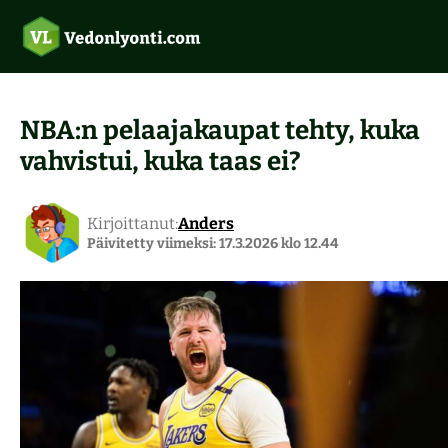
NBA:n pelaajakaupat tehty, kuka
vahvistui, kuka taas ei?
Uudet vedonlyöntisivustot 2026
Ilmaisvedot
Vedonlyönti ilman rekisteröitymistä
Kirjoittanut:
Anders
Päivitetty viimeksi: 17.3.2026 klo 12.44
Suomalaiset kasinot
Tarjoukset
Top 5 vedonlyöntisivut
Pitkävetovihjeet
Verovapaat kasinot
Aloittelijoiden opas
Pelivihjeet
Pikakasinot
Rallin vedonlyönti
Maksutavat
Ravivihjeet
Kasinobonukset