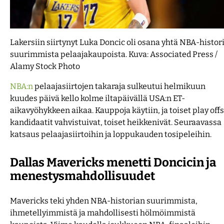
F1 vedonlyönti
Lisenssit
Uudet kasinot 2026
Lakersiin siirtynyt Luka Doncic oli osana yhtä NBA-histor
Yleisurheilun EM-kisat 2026
Työkalut
suurimmista pelaajakaupoista. Kuva: Associated Press /
Alamy Stock Photo
Konferenssiliiga 2026-27
NBA:n
pelaajasiirtojen takaraja sulkeutui helmikuun
kuudes päivä kello kolme iltapäivällä USA:n ET-
aikavyöhykkeen aikaa. Kauppoja käytiin, ja toiset play offs
kandidaatit vahvistuivat, toiset heikkenivät. Seuraavassa
katsaus pelaajasiirtoihin ja loppukauden tosipeleihin.
Dallas Mavericks menetti Doncicin ja
menestysmahdollisuudet
Mavericks teki yhden NBA-historian suurimmista,
ihmetellyimmistä ja mahdollisesti hölmöimmistä