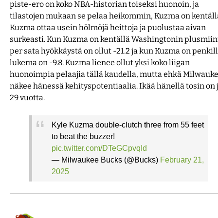
piste-ero on koko NBA-historian toiseksi huonoin, ja
tilastojen mukaan se pelaa heikommin, Kuzma on kentäll
Kuzma ottaa usein hölmöjä heittoja ja puolustaa aivan
surkeasti. Kun Kuzma on kentällä Washingtonin plusmii
per sata hyökkäystä on ollut -21.2 ja kun Kuzma on penkill
lukema on -9.8. Kuzma lienee ollut yksi koko liigan
huonoimpia pelaajia tällä kaudella, mutta ehkä Milwauk
näkee hänessä kehityspotentiaalia. Ikää hänellä tosin on 
29 vuotta.
Kyle Kuzma double-clutch three from 55 feet
to beat the buzzer!
pic.twitter.com/DTeGCpvqId
— Milwaukee Bucks (@Bucks)
February 21,
2025