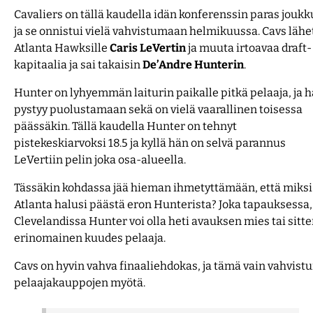
Cavaliers on tällä kaudella idän konferenssin paras joukk
ja se onnistui vielä vahvistumaan helmikuussa. Cavs lähet
Atlanta Hawksille
Caris
LeVertin
ja muuta irtoavaa draft-
kapitaalia ja sai takaisin
De’Andre
Hunterin
.
Hunter on lyhyemmän laiturin paikalle pitkä pelaaja, ja 
pystyy puolustamaan sekä on vielä vaarallinen toisessa
päässäkin. Tällä kaudella Hunter on tehnyt
pistekeskiarvoksi 18.5 ja kyllä hän on selvä parannus
LeVertiin pelin joka osa-alueella.
Tässäkin kohdassa jää hieman ihmetyttämään, että miksi
Atlanta halusi päästä eron Hunterista? Joka tapauksessa,
Clevelandissa Hunter voi olla heti avauksen mies tai sitt
erinomainen kuudes pelaaja.
Cavs on hyvin vahva finaaliehdokas, ja tämä vain vahvistu
pelaajakauppojen myötä.