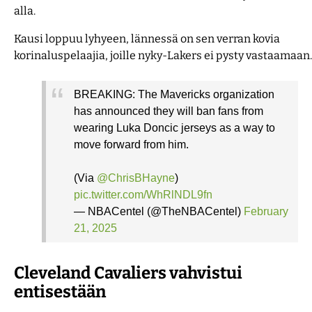
alla.
Kausi loppuu lyhyeen, lännessä on sen verran kovia
korinaluspelaajia, joille nyky-Lakers ei pysty vastaamaan.
BREAKING: The Mavericks organization
has announced they will ban fans from
wearing Luka Doncic jerseys as a way to
move forward from him.
(Via
@ChrisBHayne
)
pic.twitter.com/WhRlNDL9fn
— NBACentel (@TheNBACentel)
February
21, 2025
Cleveland Cavaliers vahvistui
entisestään