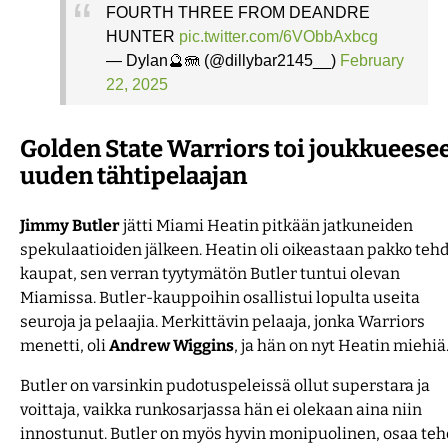
FOURTH THREE FROM DEANDRE
HUNTER
pic.twitter.com/6VObbAxbcg
— Dylan🔮🪼 (@dillybar2145__)
February
22, 2025
Golden State Warriors toi joukkueese
uuden tähtipelaajan
Jimmy
Butler
jätti Miami Heatin pitkään jatkuneiden
spekulaatioiden jälkeen. Heatin oli oikeastaan pakko teh
kaupat, sen verran tyytymätön Butler tuntui olevan
Miamissa. Butler-kauppoihin osallistui lopulta useita
seuroja ja pelaajia. Merkittävin pelaaja, jonka Warriors
menetti, oli
Andrew
Wiggins
, ja hän on nyt Heatin miehiä
Butler on varsinkin pudotuspeleissä ollut superstara ja
voittaja, vaikka runkosarjassa hän ei olekaan aina niin
innostunut. Butler on myös hyvin monipuolinen, osaa te