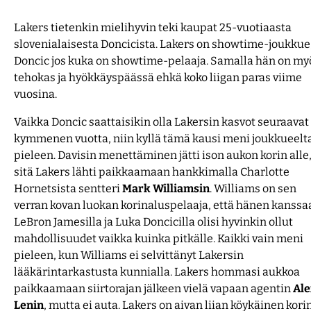
Lakers tietenkin mielihyvin teki kaupat 25-vuotiaasta
slovenialaisesta Doncicista. Lakers on showtime-joukkue,
Doncic jos kuka on showtime-pelaaja. Samalla hän on my
tehokas ja hyökkäyspäässä ehkä koko liigan paras viime
vuosina.
Vaikka Doncic saattaisikin olla Lakersin kasvot seuraavat
kymmenen vuotta, niin kyllä tämä kausi meni joukkueelt
pieleen. Davisin menettäminen jätti ison aukon korin alle,
sitä Lakers lähti paikkaamaan hankkimalla Charlotte
Hornetsista sentteri
Mark
Williamsin
. Williams on sen
verran kovan luokan korinaluspelaaja, että hänen kanssa
LeBron Jamesilla ja Luka Doncicilla olisi hyvinkin ollut
mahdollisuudet vaikka kuinka pitkälle. Kaikki vain meni
pieleen, kun Williams ei selvittänyt Lakersin
lääkärintarkastusta kunnialla. Lakers hommasi aukkoa
paikkaamaan siirtorajan jälkeen vielä vapaan agentin
Ale
Lenin
, mutta ei auta. Lakers on aivan liian köykäinen kori